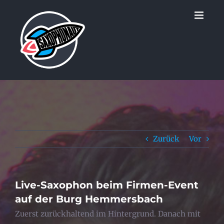
Zum
Inhalt
springen
Zurück
Vor
Live-Saxophon beim Firmen-Event
auf der Burg Hemmersbach
Zuerst zurückhaltend im Hintergrund. Danach mit