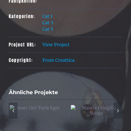
Fähigkeiten:
Kategorien:
Cat 1
Cat 3
Cat 5
Project URL:
View Project
Copyright:
From Creattica
Ähnliche Projekte
is
Proin Sodales
Mauris Fringilla
Quam
Voluts