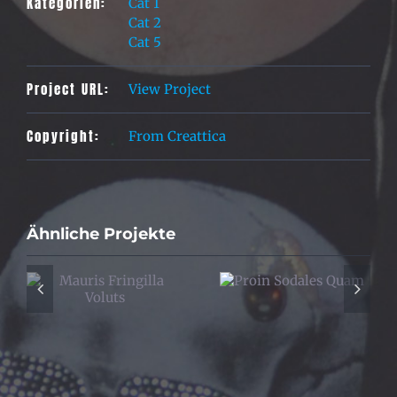
Kategorien:
Cat 1
Cat 2
Cat 5
Project URL:
View Project
Copyright:
From Creattica
Ähnliche Projekte
Proin Sodales
la
Nam Viverra
Quam
Euismod