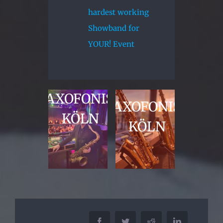
hardest working
Showband for
YOUR! Event
SAXOFONIST
SAXOFONIST
KÖLN
KÖLN