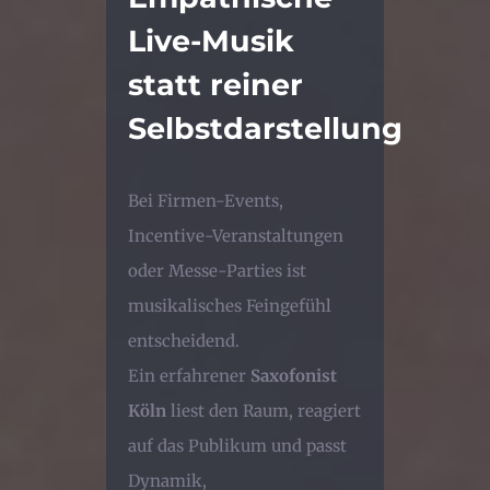
Live-Musik
statt reiner
Selbstdarstellung
Bei Firmen-Events,
Incentive-Veranstaltungen
oder Messe-Parties ist
musikalisches Feingefühl
entscheidend.
Ein erfahrener
Saxofonist
Köln
liest den Raum, reagiert
auf das Publikum und passt
Dynamik,