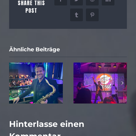
Facebook
Twitter
Reddit
LinkedIn
SHARE THIS
POST
Tumblr
Pinterest
Ähnliche Beiträge
Event-
d
Saxophonist
Saxophonist
Köln Hochzeit
Köln
Hinterlasse einen