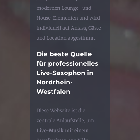
modernen Lounge- und
House-Elementen und wird
individuell auf Anlass, Gäste
und Location abgestimmt.
Die beste Quelle
für professionelles
Live-Saxophon in
Nordrhein-
Westfalen
Diese Webseite ist die
zentrale Anlaufstelle, um
Live-Musik mit einem