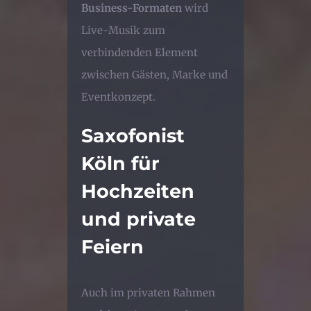
Business-Formaten
wird
Live-Musik zum
verbindenden Element
zwischen Gästen, Marke und
Eventkonzept.
Saxofonist
Köln für
Hochzeiten
und private
Feiern
Auch im privaten Rahmen