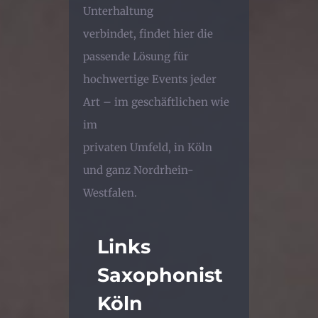
Unterhaltung
verbindet, findet hier die
passende Lösung für
hochwertige Events jeder
Art – im geschäftlichen wie
im
privaten Umfeld, in Köln
und ganz Nordrhein-
Westfalen.
Links
Saxophonist
Köln