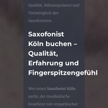
Qualität, Bühnenpräsenz und
Vielseitigkeit des
Saxofonisten.
Saxofonist
Köln buchen –
Qualität,
Erfahrung und
Fingerspitzengefühl
Wer einen
Saxofonist Köln
sucht, der musikalische
Exzellenz mit empathischer