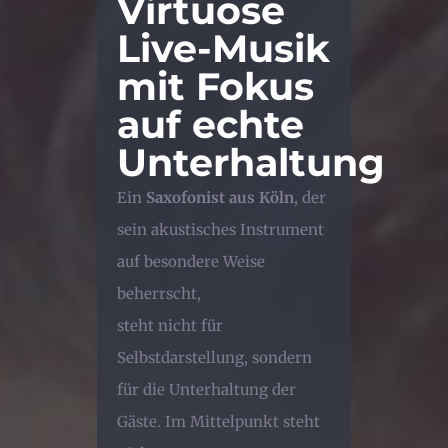
Virtuose
Live-Musik
mit Fokus
auf echte
Unterhaltung
Ein
Saxofonist aus Köln
, der
sein akustisches Instrument
auf besondere Weise
beherrscht,
steht nicht für
Selbstdarstellung, sondern
für die Unterhaltung der
Gäste. Im Mittelpunkt steht