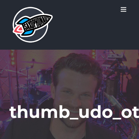
Zum
Inhalt
springen
thumb_udo_ot